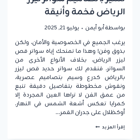
الرياض فخمة وأنيقة
بواسطة
أبو أيمن
يوليو 21, 2025
يرغب الجميع في الخصوصية والأمان، ولكن
بذوق وفن! وهذا ما تمنحك إياه سواتر قص
ليزر الرياض، بخلاف الأنواع الأخرى من
السواتر. فنقدم لك سواتر حديد قص ليزر
بالرياض كدرع وسيم بتصاميم عصرية،
ونقوش مخطوطة بتفاصيل دقيقة تنبع
من عمق الفن لا تراها العين المجردة إلا
كمرايا تعكس أشعة الشمس في النهار.
أوكظلال على جدران القمر…
سواتر
إقرأ المزيد
قص