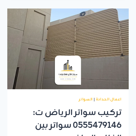
الرياض
،
جودة
لامثيل
لها
ونهتم
بتوفير
ساتر
للحوش
حديد
بالرياض
اعمال الحدادة
|
السواتر
تركيب سواتر الرياض ت:
0555479146 سواتر بين