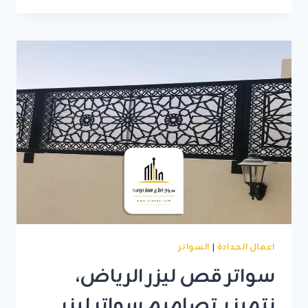
سواتر
قماش
بالرياض
:
الجودة
والمتانة
التي
تستحقها
من
سياج
الظل
اعمال الحدادة
|
السواتر
سواتر قص ليزر الرياض،
نتميز بـ تصاميم سواتر ليزر