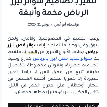
نتميز بـ تصاميم سواتر ليزر
الرياض فخمة وأنيقة
بواسطة
أبو أيمن
يوليو 21, 2025
يرغب الجميع في الخصوصية والأمان، ولكن
بذوق وفن! وهذا ما تمنحك إياه
سواتر قص ليزر
الرياض
، بخلاف الأنواع الأخرى من
السواتر
. فنقدم
لك
سواتر حديد قص ليزر بالرياض
كدرع وسيم
بتصاميم عصرية، ونقوش مخطوطة بتفاصيل
دقيقة تنبع من عمق الفن لا تراها العين
المجردة إلا كمرايا تعكس أشعة الشمس في
النهار. أوكظلال على جدران القمر في الليل،
لتغني المكان بالبريق، فتبرز بمظهر مدهش.
كما ستسلط هذا المقال الضوء على: