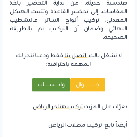
هندسية حديثة. من بداية التحضير بأخذ
المقاسات، إلى تحضير القاعدة وتثبيت الهيكل
المعدني، تركيب ألواح الساتر، فالتشطيب
النهائي وضمان أن التركيب تم بالطريقة
الصحيحة.
لا تشغل بالك،
اتصل بنا
فقط ودعنا ننجز لك
المهمة باحترافية:
جــــــــــــوال
واتــــســـــاب
تعرّف على المزيد:
تركيب هناجر الرياض
أيضاً تابع:
تركيب مظلات الرياض