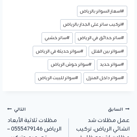
وسوم
#
اسعار السواتر بالرياض
المقال:
#
تركيب ساتر على الجدار بالرياض
#
ساتر حدائق في الرياض
#
ساتر خشبي
#
سواتر بين الفلل
#
سواتر حديثة في الرياض
#
سواتر حديد
#
سواتر حوش الرياض
#
سواتر داخل المنزل
#
سواتر للبيت الرياض
تصفّح
السابق
التالي
عمل مظلات شد
مظلات ثلاثية الأبعاد
المقالات
انشائي الرياض، تركيب
الرياض 0555479146 –