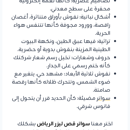
تصاميم عصرية: كأنها نغمة إلكترونية
محفرة على سطح معدني.
أشكال نباتية: نقوش بأوراق متناثرة، أغصان
راقصة، وورود مجوفة كأنها تتنفس هواء
الحرية.
تراثية: فيها عبق الطين، ونكهة البيوت
الطينية المزينة بنقوش بدوية أو حضرية.
حروف وشعارات: تخيل رسم شعار شركتك
كأنه ختم رسمي على الجدار.
نقوش ثلاثية الأبعاد: مشهد حي، يتغير مع
ضوء الشمس، وتتحرك ظلاله كأنها رقصة
صامتة.
سواتر
مضيئة: كأن الحديد قرر أن يتحول إلى
فانوس شرقي.
اختر معنا
سواتر قص ليزر الرياض
بشكلك