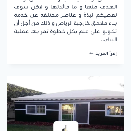
الهدف منها و ما فائدتها و لاكن سوف
نعطيكم نبذة و عناصر مختلفه عن خدمة
بناء ملاحق خارجية الرياض و ذلك من أجل أن
تكونوا على علم بكل خطوة تمر بها عملية
البناء…
بناء
إقرأ المزيد
ملاحق
خارجية
الرياض
ت:
0555479146
مقاول
بناء
ملاحق
الرياض