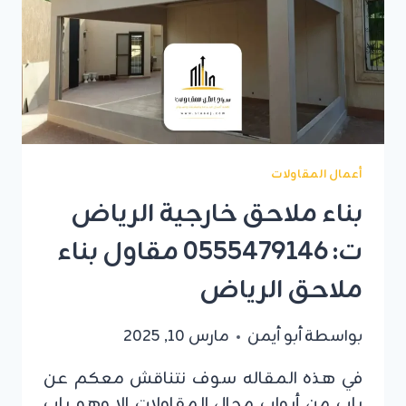
ساندوتش
بانل
الرياض
أعمال المقاولات
بناء ملاحق خارجية الرياض
ت: 0555479146 مقاول بناء
ملاحق الرياض
بواسطة
أبو أيمن
مارس 10, 2025
في هذه المقاله سوف نتناقش معكم عن
باب من أبواب مجال المقاولات الا وهو باب