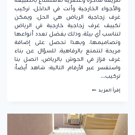
طريقة ساحرة وعصرية للاستمتاع بالطبيعة
والأجواء الخارجية وأنت في الداخل، تركيب
غرف زجاجية الرياض هي الحل. ويمكن
تكييف غرف زجاجية خارجية في الرياض
لتناسب أي بيئة، وذلك بفضل تعدد أنواعها
وتصاميمها. وبهذا تحصل على إضافة
مريحة لتتمتع بالرفاهية. للسؤال عن بناء
غرف قزاز في الحوش بالرياض، اتصل بنا
واستفسر عبر الأرقام التالية: شاهد أيضاً:
تركيب…
تركيب
إقرأ المزيد
غرف
زجاجية
الرياض
ت:
0555479146
بناء