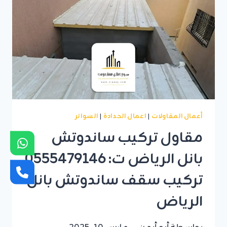
غرفة
زجاجية
الرياض
أعمال المقاولات
|
اعمال الحدادة
|
السواتر
مقاول تركيب ساندوتش
بانل الرياض ت: 0555479146
تركيب سقف ساندوتش بانل
الرياض