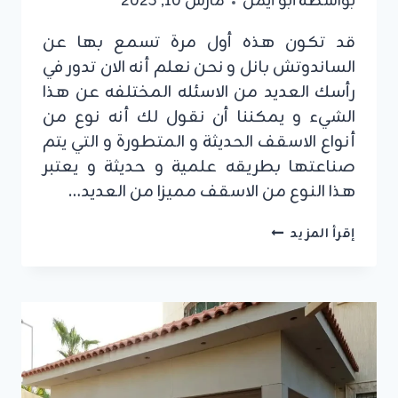
بواسطة
أبو أيمن
مارس 10, 2025
قد تكون هذه أول مرة تسمع بها عن
الساندوتش بانل و نحن نعلم أنه الان تدور في
رأسك العديد من الاسئله المختلفه عن هذا
الشيء و يمكننا أن نقول لك أنه نوع من
أنواع الاسقف الحديثة و المتطورة و التي يتم
صناعتها بطريقه علمية و حديثة و يعتبر
هذا النوع من الاسقف مميزا من العديد…
مقاول
إقرأ المزيد
تركيب
ساندوتش
بانل
الرياض
ت:
0555479146
تركيب
سقف