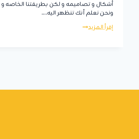
أشكال و تصاميمه و لكن بطريقتنا الخاصه و ال
ونحن نعلم أنك تنظهر اليه….
توريد
إقرأ المزيد
وتركيب
شبك
النوافذ
الرياض
ت:
0555479146
شباك
حديد
للنوافذ
الرياض