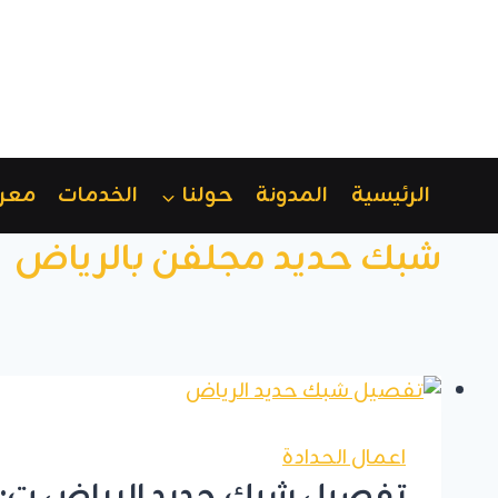
لتجاوز
لى
لمحتوى
الرئيسية
المدونة
حولنا
الخدمات
معر
شبك حديد مجلفن بالرياض
اعمال الحدادة
تفصيل شبك حديد الرياض ت: 0555479146 مقاول شبوك حديد الرياض