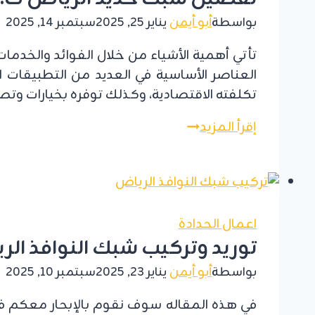
بواسطة
أبو أيمن
يناير 25, 2025
سبتمبر 14, 2025
تأتي أهمية الأشياء من خلال الفوائد والخدم
العناصر الأساسية في العديد من التطبيقات ال
تكلفته الاقتصادية، وكذلك توفره بخيارات وت
تفصيل
إقرأ المزيد
شبك
حديد
الرياض
ت:
اعمال الحدادة
0555479146
توريد وتركيب شبك النوافذ الرياض ت: 0555479146 شباك حديد 
مقاول
شبوك
بواسطة
أبو أيمن
يناير 23, 2025
سبتمبر 10, 2025
حديد
الرياض
في هذه المقاله سوف نقوم بالإبحار معكم في