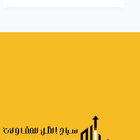
حديد
الرياض
ت:
0555479146
ابواب
حديد
للمداخل
الرياض