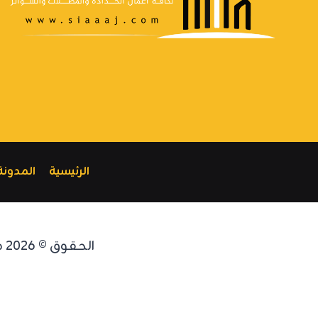
الرئيسية
المدونة
الحقوق © 2026 مظلات الرياض | سواتر الرياض | مظلات وسواتر سياج الظل | 0555479146