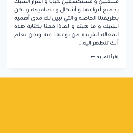
متنقلين و مستكشفين خبايا و أسرار الشبك
بجميع أنواعها و أشكال و تصاميمه و لكن
بطريقتنا الخاصه و التي تبين لك مدى أهمية
الشبك و ما هيته و لماذا قمنا بكتابة هذه
المقاله الفريده من نوعها عنه ونحن نعلم
أنك تنظهر اليه….
توريد
إقرأ المزيد
وتركيب
شبك
النوافذ
الرياض
ت:
0555479146
شباك
حديد
للنوافذ
الرياض