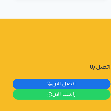
الرياض
ت:
0555479146
جلسات
خارجية
حديد
الرياض
اتصل بنا
اتصل الان
راسلنا الان